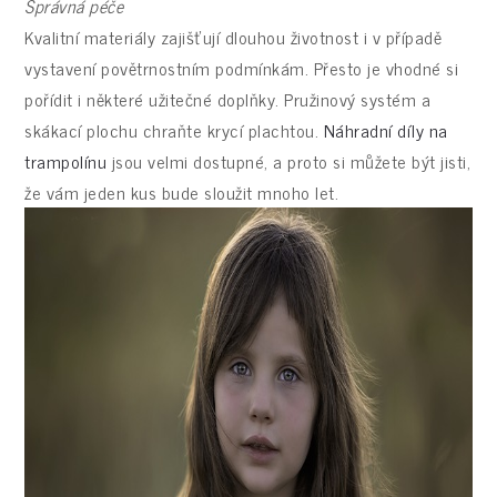
Správná péče
Kvalitní materiály zajišťují dlouhou životnost i v případě
vystavení povětrnostním podmínkám. Přesto je vhodné si
pořídit i některé užitečné doplňky. Pružinový systém a
skákací plochu chraňte krycí plachtou.
Náhradní díly na
trampolínu
jsou velmi dostupné, a proto si můžete být jisti,
že vám jeden kus bude sloužit mnoho let.