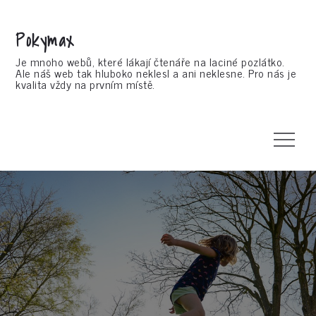
Skip
to
Pokymax
content
Je mnoho webů, které lákají čtenáře na laciné pozlátko.
Ale náš web tak hluboko neklesl a ani neklesne. Pro nás je
kvalita vždy na prvním místě.
Menu