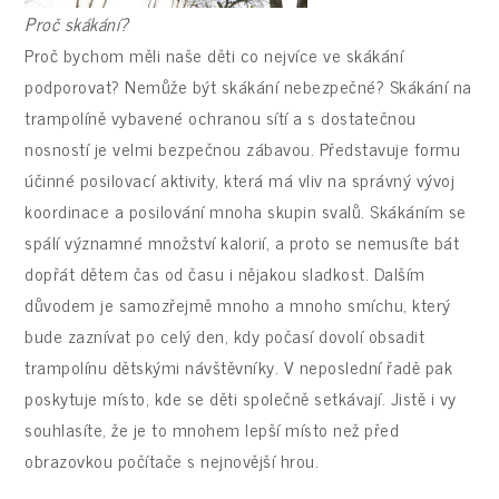
Proč skákání?
Proč bychom měli naše děti co nejvíce ve skákání
podporovat? Nemůže být skákání nebezpečné? Skákání na
trampolíně vybavené ochranou sítí a s dostatečnou
nosností je velmi bezpečnou zábavou. Představuje formu
účinné posilovací aktivity, která má vliv na správný vývoj
koordinace a posilování mnoha skupin svalů. Skákáním se
spálí významné množství kalorií, a proto se nemusíte bát
dopřát dětem čas od času i nějakou sladkost. Dalším
důvodem je samozřejmě mnoho a mnoho smíchu, který
bude zaznívat po celý den, kdy počasí dovolí obsadit
trampolínu dětskými návštěvníky. V neposlední řadě pak
poskytuje místo, kde se děti společně setkávají. Jistě i vy
souhlasíte, že je to mnohem lepší místo než před
obrazovkou počítače s nejnovější hrou.