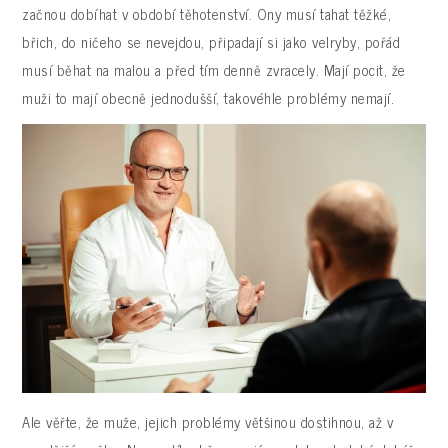
začnou dobíhat v období těhotenství. Ony musí tahat těžké,
břich, do ničeho se nevejdou, připadají si jako velryby, pořád
musí běhat na malou a před tím denně zvracely. Mají pocit, že
muži to mají obecně jednodušší, takovéhle problémy nemají.
Ale věřte, že muže, jejich problémy většinou dostihnou, až v