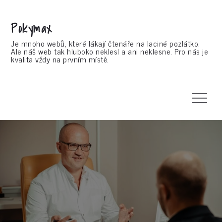
Skip
to
Pokymax
content
Je mnoho webů, které lákají čtenáře na laciné pozlátko.
Ale náš web tak hluboko neklesl a ani neklesne. Pro nás je
kvalita vždy na prvním místě.
Menu