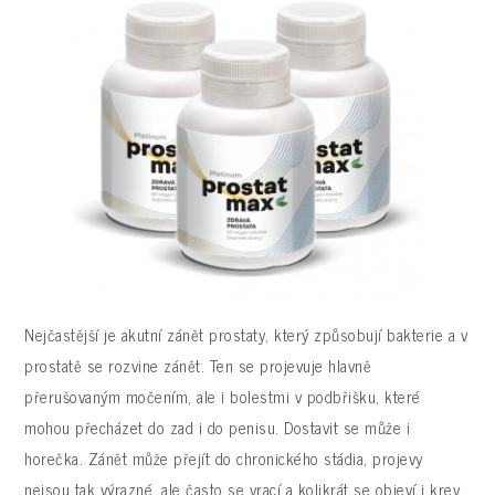
Nejčastější je akutní zánět prostaty, který způsobují bakterie a v
prostatě se rozvine zánět. Ten se projevuje hlavně
přerušovaným močením, ale i bolestmi v podbřišku, které
mohou přecházet do zad i do penisu. Dostavit se může i
horečka. Zánět může přejít do chronického stádia, projevy
nejsou tak výrazné, ale často se vrací a kolikrát se objeví i krev