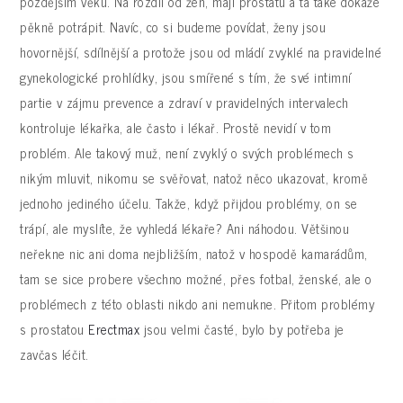
pozdějším věku. Na rozdíl od žen, mají prostatu a ta také dokáže
pěkně potrápit. Navíc, co si budeme povídat, ženy jsou
hovornější, sdílnější a protože jsou od mládí zvyklé na pravidelné
gynekologické prohlídky, jsou smířené s tím, že své intimní
partie v zájmu prevence a zdraví v pravidelných intervalech
kontroluje lékařka, ale často i lékař. Prostě nevidí v tom
problém. Ale takový muž, není zvyklý o svých problémech s
nikým mluvit, nikomu se svěřovat, natož něco ukazovat, kromě
jednoho jediného účelu. Takže, když přijdou problémy, on se
trápí, ale myslíte, že vyhledá lékaře? Ani náhodou. Většinou
neřekne nic ani doma nejbližším, natož v hospodě kamarádům,
tam se sice probere všechno možné, přes fotbal, ženské, ale o
problémech z této oblasti nikdo ani nemukne. Přitom problémy
s prostatou
Erectmax
jsou velmi časté, bylo by potřeba je
zavčas léčit.