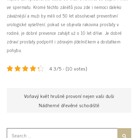
ve spermatu. Kromě těchto zánětů jsou zde i nemoci daleko
závažnější a muži by měli od 50 let absolvovat preventivní
urologické vyšetření, pokud se objevila rakovina prostaty v
rodině, je dobré prevence zahájit už o 10 let dříve. Je dobré
zdraví prostaty podpořit i zdravým jídelníčkem a dostatkem
pohybu.
4.3/5 - (10 votes)
Navigace
Voňavý květ hrušně provoní nejen vaši duši
Nádherné dřevěné schodiště
pro
příspěvek
Search
Search