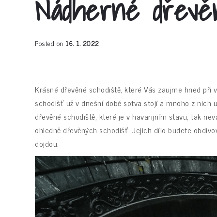
Nádherné dřevěn
Posted on
16. 1. 2022
Krásné dřevěné schodiště, které Vás zaujme hned při vs
schodišť už v dnešní době sotva stojí a mnoho z nic
dřevěné schodiště
, které je v havarijním stavu, tak n
ohledně dřevěných schodišť. Jejich dílo budete obdivova
dojdou.