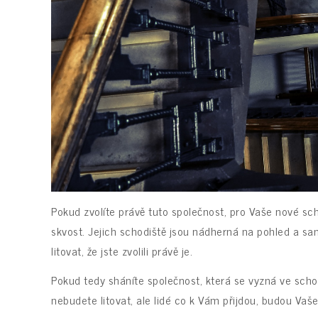
Pokud zvolíte právě tuto společnost, pro Vaše nové sch
skvost. Jejich schodiště jsou nádherná na pohled a s
litovat, že jste zvolili právě je.
Pokud tedy sháníte společnost, která se vyzná ve schod
nebudete litovat, ale lidé co k Vám přijdou, budou Vaš