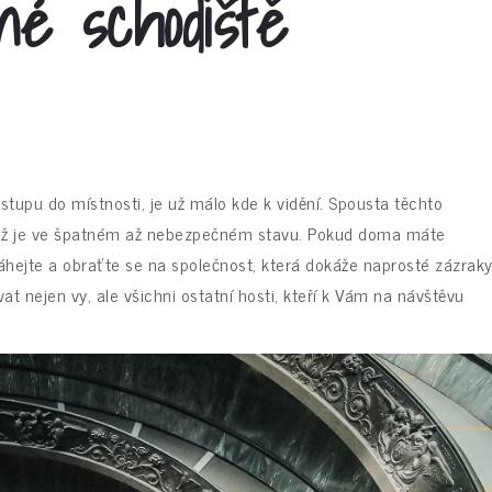
é schodiště
tupu do místnosti, je už málo kde k vidění. Spousta těchto
h už je ve špatném až nebezpečném stavu. Pokud doma máte
eváhejte a obraťte se na společnost, která dokáže naprosté zázrak
t nejen vy, ale všichni ostatní hosti, kteří k Vám na návštěvu