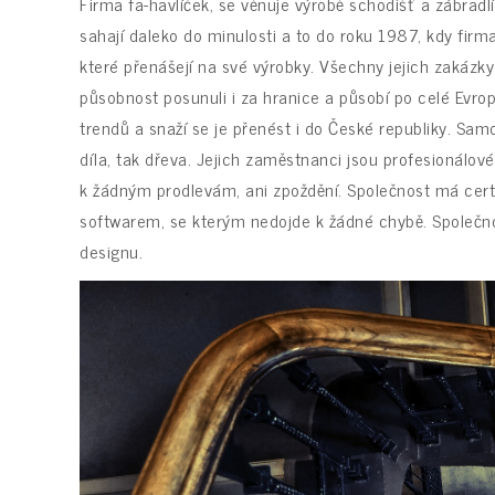
Firma fa-havlíček, se věnuje výrobě schodišť a zábradl
sahají daleko do minulosti a to do roku 1987, kdy firma
které přenášejí na své výrobky. Všechny jejich zakázky
působnost posunuli i za hranice a působí po celé Evrop
trendů a snaží se je přenést i do České republiky. Samo
díla, tak dřeva. Jejich zaměstnanci jsou profesionálové,
k žádným prodlevám, ani zpoždění. Společnost má certi
softwarem, se kterým nedojde k žádné chybě. Společnost
designu.