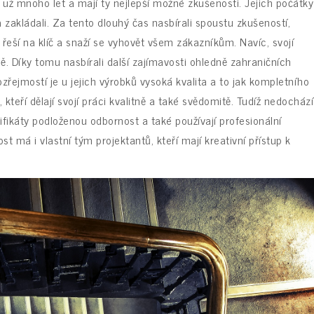
í už mnoho let a mají ty nejlepší možné zkušenosti. Jejich počátky
 zakládali. Za tento dlouhý čas nasbírali spoustu zkušeností,
 řeší na klíč a snaží se vyhovět všem zákazníkům. Navíc, svojí
ě. Díky tomu nasbírali další zajímavosti ohledně zahraničních
zřejmostí je u jejich výrobků vysoká kvalita a to jak kompletního
 kteří dělají svojí práci kvalitně a také svědomitě. Tudíž nedochází
fikáty podloženou odbornost a také používají profesionální
 má i vlastní tým projektantů, kteří mají kreativní přístup k