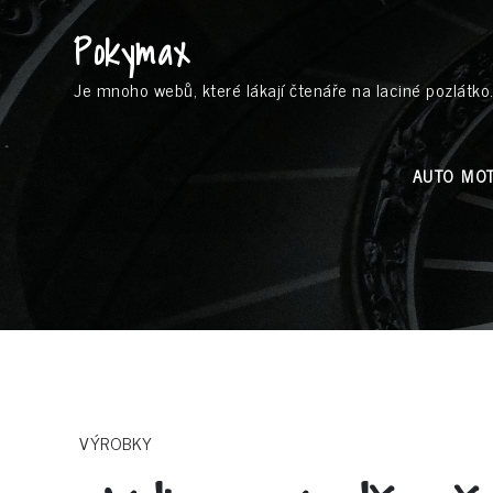
Skip
Pokymax
to
content
Je mnoho webů, které lákají čtenáře na laciné pozlátko.
AUTO MO
VÝROBKY