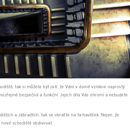
odiště, tak si můžete být jistí, že Vám v domě vznikne naprostý
amozřejmě bezpečná a funkční. Jejich díla Vás ohromí a nebudete
ištích a zábradlích, tak se obraťte na fa-havlíček. Nejen, že
e nové schodiště obdivovat.