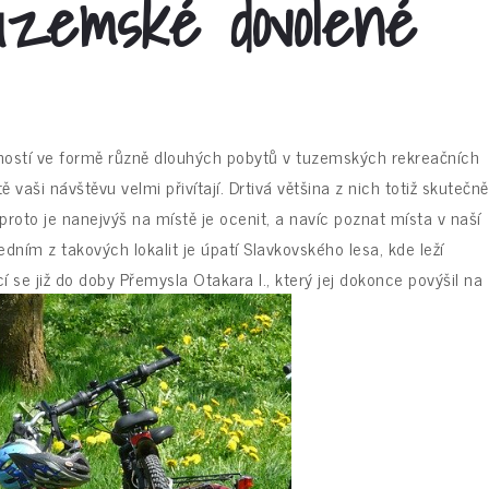
tuzemské dovolené
ností ve formě různě dlouhých pobytů v tuzemských rekreačních
stě vaši návštěvu velmi přivítají. Drtivá většina z nich totiž skutečně
proto je nanejvýš na místě je ocenit, a navíc poznat místa v naší
dním z takových lokalit je úpatí Slavkovského lesa, kde leží
 se již do doby Přemysla Otakara I., který jej dokonce povýšil na