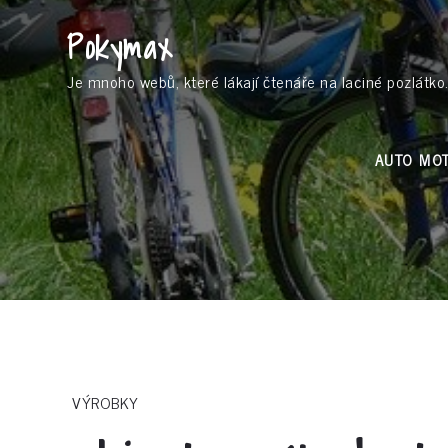
Skip
Pokymax
to
content
Je mnoho webů, které lákají čtenáře na laciné pozlátko.
AUTO MO
VÝROBKY