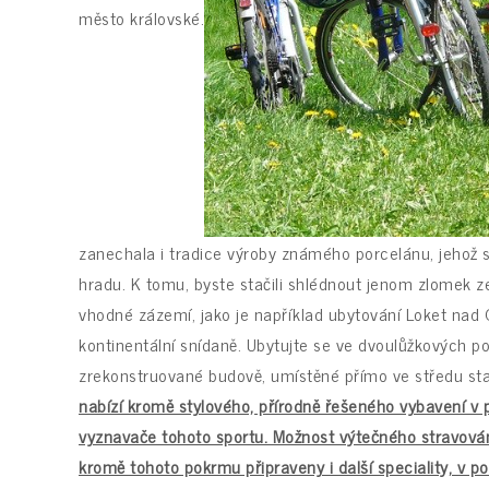
město královské.
zanechala i tradice výroby známého porcelánu, jehož s
hradu. K tomu, byste stačili shlédnout jenom zlomek ze 
vhodné zázemí, jako je například
ubytování Loket nad 
kontinentální snídaně. Ubytujte se ve dvoulůžkových po
zrekonstruované budově, umístěné přímo ve středu st
nabízí kromě stylového, přírodně řešeného vybavení v p
vyznavače tohoto sportu. Možnost výtečného stravování 
kromě tohoto pokrmu připraveny i další speciality, v p