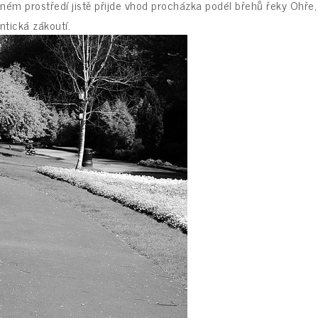
ném prostředí jistě přijde vhod procházka podél břehů řeky Ohře,
tická zákoutí.