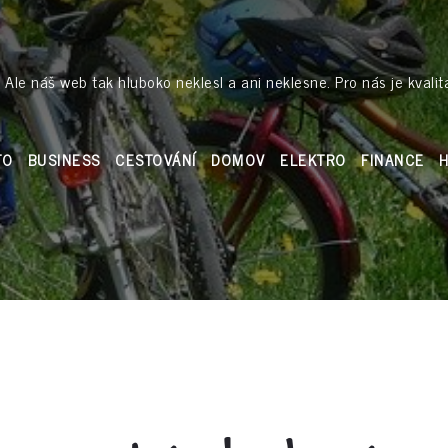
 Ale náš web tak hluboko neklesl a ani neklesne. Pro nás je kvalit
TO
BUSINESS
CESTOVÁNÍ
DOMOV
ELEKTRO
FINANCE