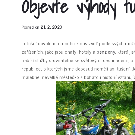
Objevte výhody 
Posted on
21. 2. 2020
Letošní dovolenou mnoho z nás zvolí podle svých mož
zařízeních, jako jsou chaty, hotely a
penziony
, které ji
nabízí služby srovnatelné se světovými destinacemi, a 
republice, o kterých jsme doposud neměli ani tušení. Je
malebné, nevelké městečko s bohatou historií vztahující