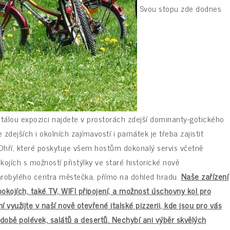
Svou stopu zde dodnes
tálou expozici najdete v prostorách zdejší dominanty-gotického
zdejších i okolních zajímavostí i památek je třeba zajistit
Ohří
, které poskytuje všem hostům dokonalý servis včetně
kojích s možností přistýlky ve staré historické nově
arobylého centra městečka, přímo na dohled hradu.
Naše zařízení
okojích, také TV, WIFI připojení, a možnost úschovny kol pro
využijte v naší nově otevřené italské pizzerii, kde jsou pro vás
odobě polévek, salátů a desertů. Nechybí ani výběr skvělých