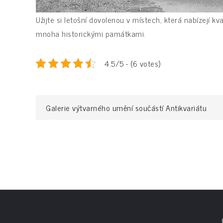
Užijte si letošní dovolenou v místech, která nabízejí k
mnoha historickými památkami.
4.5/5 - (6 votes)
Navigace
Galerie výtvarného umění součástí Antikvariátu
pro
příspěvek