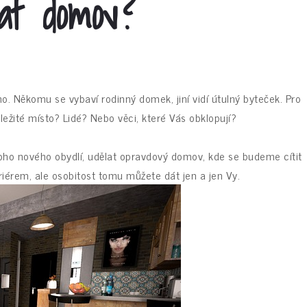
at domov?
. Někomu se vybaví rodinný domek, jiní vidí útulný byteček. Pro
ežité místo? Lidé? Nebo věci, které Vás obklopují?
toho nového obydlí, udělat opravdový domov, kde se budeme cítit
iérem, ale osobitost tomu můžete dát jen a jen Vy.