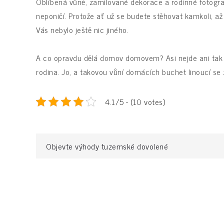
Oblíbená vůně, zamilované dekorace a rodinné fotografi
neponičí. Protože ať už se budete stěhovat kamkoli, až 
Vás nebylo ještě nic jiného.
A co opravdu dělá domov domovem? Asi nejde ani tak o
rodina. Jo, a takovou vůní domácích buchet linoucí se
4.1/5 - (10 votes)
Navigace
Objevte výhody tuzemské dovolené
pro
příspěvek