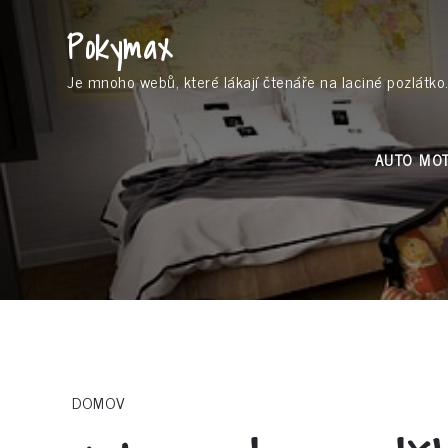
Skip
Pokymax
to
content
Je mnoho webů, které lákají čtenáře na laciné pozlátko.
AUTO MO
DOMOV