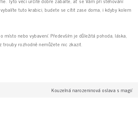
e. Tyto věci určitě dobře zabalte, ať se Vám při stěhování
vybalíte tuto krabici, budete se cítit zase doma, i kdyby kolem
 místo nebo vybavení. Především je důležitá pohoda, láska,
 z trouby rozhodně nemůžete nic zkazit.
Kouzelná narozeninová oslava s magií