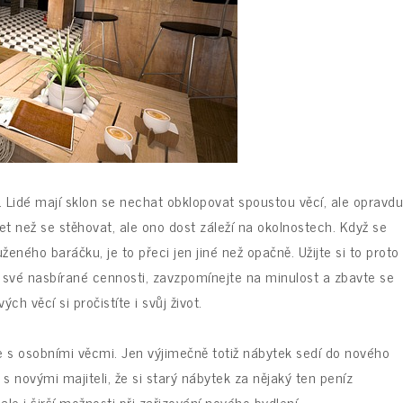
stí. Lidé mají sklon se nechat obklopovat spoustou věcí, ale opravdu
et než se stěhovat, ale ono dost záleží na okolnostech. Když se
ného baráčku, je to přeci jen jiné než opačně. Užijte si to proto
y své nasbírané cennosti, zavzpomínejte na minulost a zbavte se
h věcí si pročistíte i svůj život.
e s osobními věcmi. Jen výjimečně totiž nábytek sedí do nového
 s novými majiteli, že si starý nábytek za nějaký ten peníz
e i širší možnosti při zařizování nového bydlení.