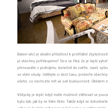
Balení věcí je ideální příležitost k protřídění zbytečno
je všechny potřebujeme? Sice se říká, že je lepší vyhoř
přesouváte z podnájmu, konečně do svého, navíc vytouže
se vším všudy. Udělejte si dost času, proberte všechn
všeho, co nechcete mít ve své budoucnosti. Úklidem svýc
Vždycky je lepší, když máte možnost stěhovat se pouz
bytu tak, jak by se Vám líbilo. Takže když se dohodnete
odkoupí, budete mít nejen méně práce se stěhováním, al