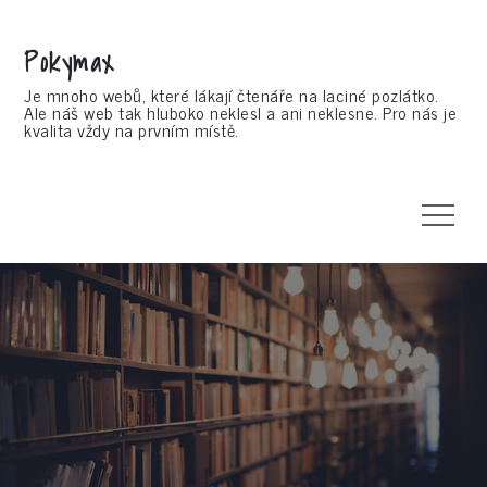
Skip
to
Pokymax
content
Je mnoho webů, které lákají čtenáře na laciné pozlátko.
Ale náš web tak hluboko neklesl a ani neklesne. Pro nás je
kvalita vždy na prvním místě.
Menu