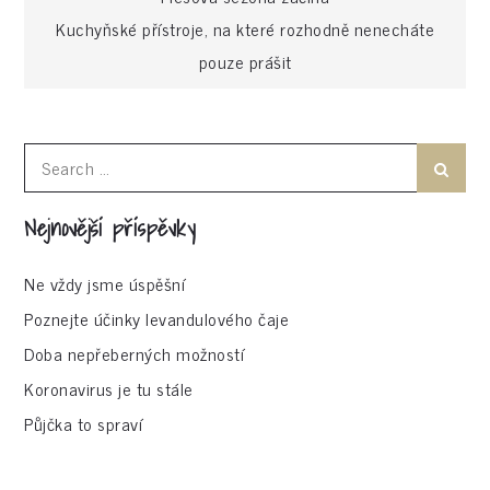
Navigace
Kuchyňské přístroje, na které rozhodně nenecháte
pro
pouze prášit
příspěvek
Search
Search
for:
Nejnovější příspěvky
Ne vždy jsme úspěšní
Poznejte účinky levandulového čaje
Doba nepřeberných možností
Koronavirus je tu stále
Půjčka to spraví