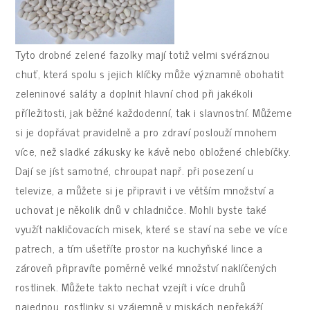
Tyto drobné zelené fazolky mají totiž velmi svéráznou
chuť, která spolu s jejich klíčky může významně obohatit
zeleninové saláty a doplnit hlavní chod při jakékoli
příležitosti, jak běžné každodenní, tak i slavnostní. Můžeme
si je dopřávat pravidelně a pro zdraví poslouží mnohem
více, než sladké zákusky ke kávě nebo obložené chlebíčky.
Dají se jíst samotné, chroupat např. při posezení u
televize, a můžete si je připravit i ve větším množství a
uchovat je několik dnů v chladničce. Mohli byste také
využít nakličovacích misek, které se staví na sebe ve více
patrech, a tím ušetříte prostor na kuchyňské lince a
zároveň připravíte poměrně velké množství naklíčených
rostlinek. Můžete takto nechat vzejít i více druhů
najednou, rostlinky si vzájemně v miskách nepřekáží.