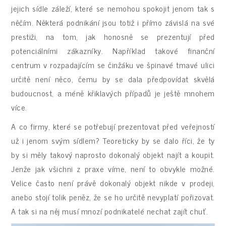
jejich sídle záleží, které se nemohou spokojit jenom tak s
něčím. Některá podnikání jsou totiž i přímo závislá na své
prestiži, na tom, jak honosně se prezentují před
potenciálními zákazníky. Například takové finanční
centrum v rozpadajícím se činžáku ve špinavé tmavé ulici
určitě není něco, čemu by se dala předpovídat skvělá
budoucnost, a méně křiklavých případů je ještě mnohem
více.
A co firmy, které se potřebují prezentovat před veřejností
už i jenom svým sídlem? Teoreticky by se dalo říci, že ty
by si měly takový naprosto dokonalý objekt najít a koupit.
Jenže jak všichni z praxe víme, není to obvykle možné.
Velice často není právě dokonalý objekt nikde v prodeji,
anebo stojí tolik peněz, že se ho určitě nevyplatí pořizovat.
A tak si na něj musí mnozí podnikatelé nechat zajít chuť.