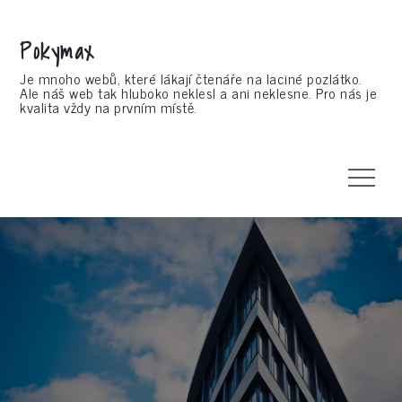
Skip
to
Pokymax
content
Je mnoho webů, které lákají čtenáře na laciné pozlátko.
Ale náš web tak hluboko neklesl a ani neklesne. Pro nás je
kvalita vždy na prvním místě.
Menu