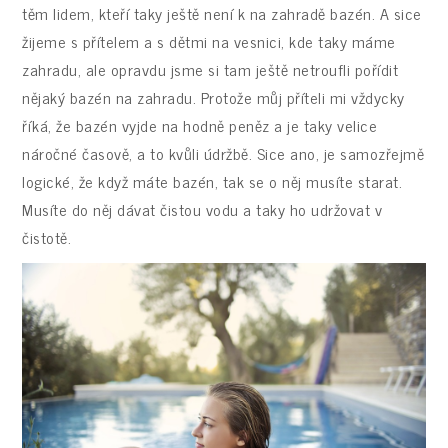
těm lidem, kteří taky ještě není k na zahradě bazén. A sice
žijeme s přítelem a s dětmi na vesnici, kde taky máme
zahradu, ale opravdu jsme si tam ještě netroufli pořídit
nějaký bazén na zahradu. Protože můj příteli mi vždycky
říká, že bazén vyjde na hodně peněz a je taky velice
náročné časově, a to kvůli údržbě. Sice ano, je samozřejmě
logické, že když máte bazén, tak se o něj musíte starat.
Musíte do něj dávat čistou vodu a taky ho udržovat v
čistotě.