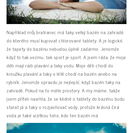
Například můj bratranec má taky velký bazén na zahradě,
do kterého musí kupovat chlorované tablety. A je logické,
že tapety do bazénu nebudou úplně zadarmo.
Jenomže
když to tak vezmu, tak sport je sport. A jsem ráda, že moje
děti mají rádi plavání a taky vodu. Moje děti chodí do
kroužku plavání a taky v létě chodí na bazén anebo na
rybník. Jenomže opravdu je nejlepší, když bazén taky na
zahradě, Pokud na to máte prostory. A my máme, takže
jsem příteli navrhla, že se klidně o tablety do bazénu budu
starat já a taky o rozjasňovač vody, protože krásná čirá
voda je také vizitkou toho, kdo ten bazén má.