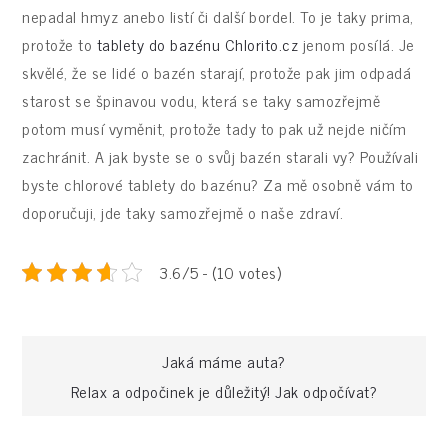
nepadal hmyz anebo listí či další bordel. To je taky prima,
protože to
tablety do bazénu Chlorito.cz
jenom posílá. Je
skvělé, že se lidé o bazén starají, protože pak jim odpadá
starost se špinavou vodu, která se taky samozřejmě
potom musí vyměnit, protože tady to pak už nejde ničím
zachránit. A jak byste se o svůj bazén starali vy? Používali
byste chlorové tablety do bazénu? Za mě osobně vám to
doporučuji, jde taky samozřejmě o naše zdraví.
3.6/5 - (10 votes)
Navigace
Jaká máme auta?
Relax a odpočinek je důležitý! Jak odpočívat?
pro