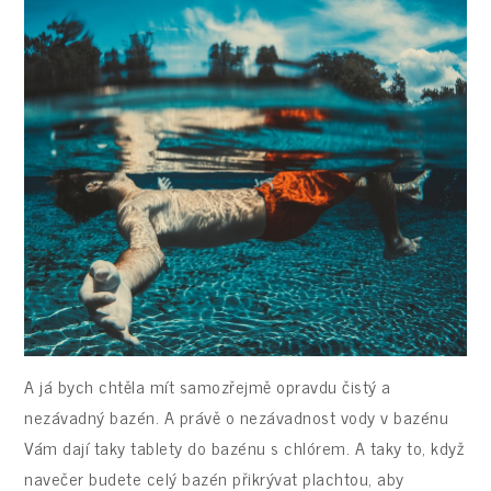
A já bych chtěla mít samozřejmě opravdu čistý a
nezávadný bazén. A právě o nezávadnost vody v bazénu
Vám dají taky tablety do bazénu s chlórem. A taky to, když
navečer budete celý bazén přikrývat plachtou, aby