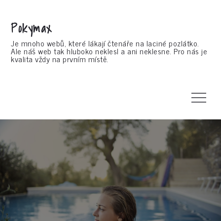
Skip
to
Pokymax
content
Je mnoho webů, které lákají čtenáře na laciné pozlátko.
Ale náš web tak hluboko neklesl a ani neklesne. Pro nás je
kvalita vždy na prvním místě.
Menu