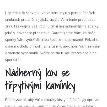
Uspořádejte si svatbu ve velkém stylu s pomocí našich
snubních prstenů
, z jejichž třpytu Vám bude přecházet
zrak. Překvapte Vaši rodinu těmi nejnádhernějšími šperky,
jaké si dovedete představit. Garantujeme Vám, že naše
šperky Vám vydrží dlouhou řadu let neporušené. Pokud se
ovšem cokoliv přihodí, jsme tu my, abychom Vám se vším
dokonale vypomohli. Svěřte se do rukou profesionálních
šperkařů!
Nádherný kov se
třpytivými kamínky
Přáli byste si, aby Vaše kroužky lásky a štěstí byly opravdu
nádherné? Kromě tradičních typů pro Vás máme také