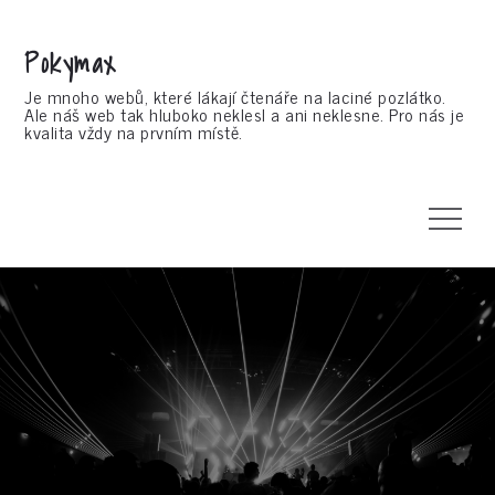
Skip
to
Pokymax
content
Je mnoho webů, které lákají čtenáře na laciné pozlátko.
Ale náš web tak hluboko neklesl a ani neklesne. Pro nás je
kvalita vždy na prvním místě.
Menu