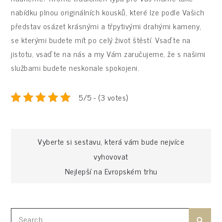
nabídku plnou originálních kousků, které lze podle Vašich
představ osázet krásnými a třpytivými drahými kameny,
se kterými budete mít po celý život štěstí. Vsaďte na
jistotu, vsaďte na nás a my Vám zaručujeme, že s našimi
službami budete neskonale spokojeni.
5/5 - (3 votes)
Navigace
Vyberte si sestavu, která vám bude nejvíce
vyhovovat
pro
Nejlepší na Evropském trhu
příspěvek
Search
Search