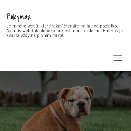
Skip
to
Pokymax
content
Je mnoho webů, které lákají čtenáře na laciné pozlátko.
Ale náš web tak hluboko neklesl a ani neklesne. Pro nás je
kvalita vždy na prvním místě.
Menu