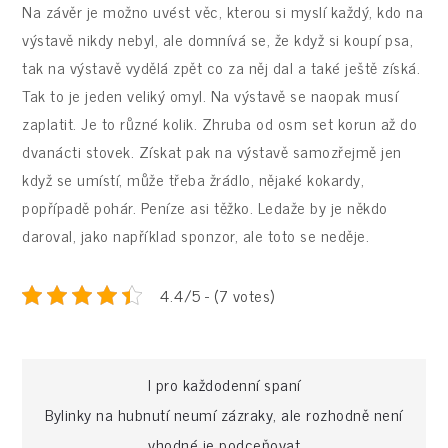
Na závěr je možno uvést věc, kterou si myslí každý, kdo na
výstavě nikdy nebyl, ale domnívá se, že když si koupí psa,
tak na výstavě vydělá zpět co za něj dal a také ještě získá.
Tak to je jeden veliký omyl. Na výstavě se naopak musí
zaplatit. Je to různé kolik. Zhruba od osm set korun až do
dvanácti stovek. Získat pak na výstavě samozřejmě jen
když se umístí, může třeba žrádlo, nějaké kokardy,
popřípadě pohár. Peníze asi těžko. Ledaže by je někdo
daroval, jako například sponzor, ale toto se neděje.
4.4/5 - (7 votes)
Navigace
I pro každodenní spaní
Bylinky na hubnutí neumí zázraky, ale rozhodně není
vhodné je podceňovat