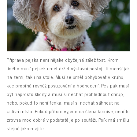
Příprava pejska není nějaké obyčejná záležitost. Krom
jiného musí pejsek umět držet výstavní postoj. Ti menší jak
na zemi, tak i na stole. Musí se umět pohybovat v kruhu,
kde probíhá rovněž posuzování a hodnocení. Pes pak musí
být naprosto klidný a musí si nechat prohlédnout chrup,
nebo, pokud to není fenka, musí si nechat sáhnout na
citlivá místa. Pokud přitom vyjede na člena komise, není to
zrovna moc dobré v podstatě je po soutěži. Psík má smůlu
stejně jako majitel.