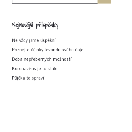
for:
Nejnovější příspěvky
Ne vždy jsme úspěšní
Poznejte účinky levandulového čaje
Doba nepřeberných možností
Koronavirus je tu stále
Půjčka to spraví