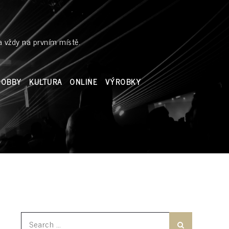
a vždy na prvním místě.
HOBBY
KULTURA
ONLINE
VÝROBKY
Search
Search