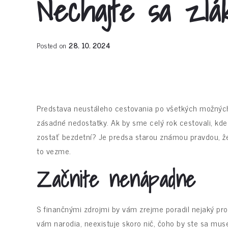
Nechajte sa zlá
Posted on
28. 10. 2024
Predstava neustáleho cestovania po všetkých možných
zásadné nedostatky. Ak by sme celý rok cestovali, kde
zostať bezdetní? Je predsa starou známou pravdou, ž
to vezme.
Začnite nenápadne
S finančnými zdrojmi by vám zrejme poradil nejaký prof
vám narodia, neexistuje skoro nič, čoho by ste sa muse