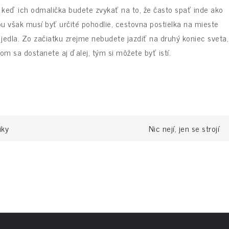
a keď ich odmalička budete zvykať na to, že často spať inde ako
 však musí byť určité pohodlie,
cestovna postielka
na mieste
 jedla. Zo začiatku zrejme nebudete jazdiť na druhý koniec sveta,
om sa dostanete aj ďalej, tým si môžete byť istí.
iky
Nic nejí, jen se strojí