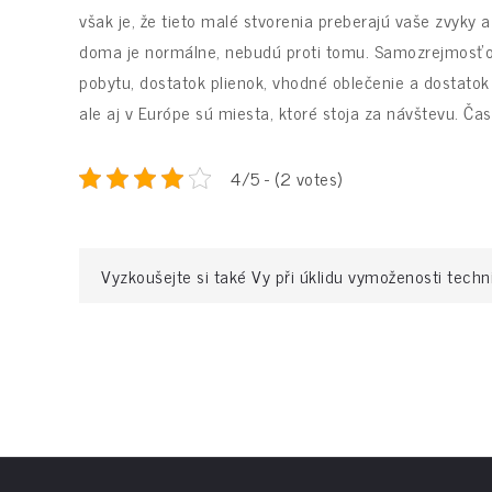
však je, že tieto malé stvorenia preberajú vaše zvyky 
doma je normálne, nebudú proti tomu. Samozrejmosťou
pobytu, dostatok plienok, vhodné oblečenie a dostatok
ale aj v Európe sú miesta, ktoré stoja za návštevu. Čas
4/5 - (2 votes)
Navigace
Vyzkoušejte si také Vy při úklidu vymoženosti techn
pro
příspěvek