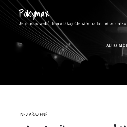
Skip
Pokymax
to
content
Je mnoho webů, které lákají čtenáře na laciné pozlátko.
AUTO MO
NEZAŘAZENÉ