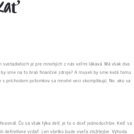
kať
 svetadieloch je pre mnohých z nás veľmi lákavá. Má však dva
 by sme na to brali finančné zdroje? A museli by sme kvôli tomu
e s príchodom potomkov sa mnohé veci skomplikujú. No, ako sa
esionál. Čo sa však týka detí, je to o dosť jednoduchšie. Keď sa
li definitívne vzdať. Len všetko bude oveľa zložitejšie. Výhoda