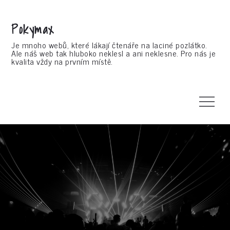
Skip
to
Pokymax
content
Je mnoho webů, které lákají čtenáře na laciné pozlátko.
Ale náš web tak hluboko neklesl a ani neklesne. Pro nás je
kvalita vždy na prvním místě.
Menu