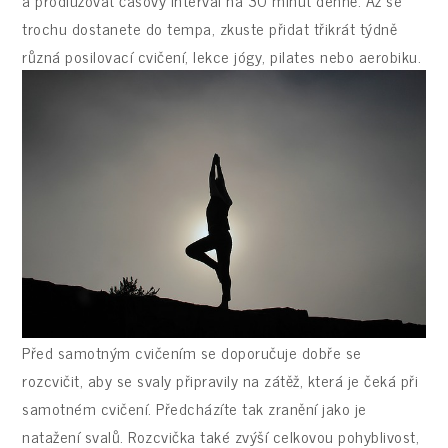
trochu dostanete do tempa, zkuste přidat třikrát týdně
různá posilovací cvičení, lekce jógy, pilates nebo aerobiku.
Před samotným cvičením se doporučuje dobře se
rozcvičit, aby se svaly připravily na zátěž, která je čeká při
samotném cvičení. Předcházíte tak zranění jako je
natažení svalů. Rozcvička také zvýší celkovou pohyblivost,