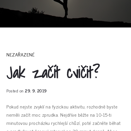
NEZAŘAZENÉ
Jak začít cvičit?
Posted on
29. 9. 2019
Pokud nejste zvyklí na fyzickou aktivitu, rozhodně byste
neměli začít moc zprudka. Nejdříve běžte na 10-15-ti
minutovou procházku rychlejší chůzí, poté začněte běhat
a prodlužovat časový interval na 30 minut denně. Až se