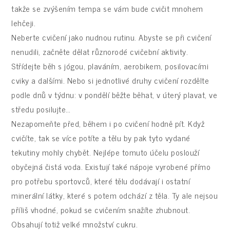
takže se zvýšením tempa se vám bude cvičit mnohem
lehčeji.
Neberte cvičení jako nudnou rutinu. Abyste se při cvičení
nenudili, začněte dělat různorodé cvičební aktivity.
Střídejte běh s jógou, plaváním, aerobikem, posilovacími
cviky a dalšími. Nebo si jednotlivé druhy cvičení rozdělte
podle dnů v týdnu: v pondělí běžte běhat, v úterý plavat, ve
středu posilujte…
Nezapomeňte před, během i po cvičení hodně pít. Když
cvičíte, tak se více potíte a tělu by pak tyto vydané
tekutiny mohly chybět. Nejlépe tomuto účelu poslouží
obyčejná čistá voda. Existují také nápoje vyrobené přímo
pro potřebu sportovců, které tělu dodávají i ostatní
minerální látky, které s potem odchází z těla. Ty ale nejsou
příliš vhodné, pokud se cvičením snažíte zhubnout.
Obsahují totiž velké množství cukru.