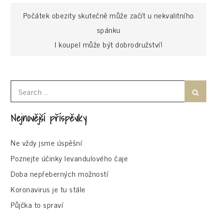
Navigace
Počátek obezity skutečně může začít u nekvalitního
spánku
pro
I koupel může být dobrodružství!
příspěvek
Search
Search
for:
Nejnovější příspěvky
Ne vždy jsme úspěšní
Poznejte účinky levandulového čaje
Doba nepřeberných možností
Koronavirus je tu stále
Půjčka to spraví