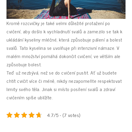
Kromě rozcvičky je také velmi důležité protažení po
cvičení, aby došlo k vychladnutí svalů a zamezilo se tak k
ukládání kyseliny mléčné, která způsobuje pálení a bolest
svalů. Tato kyselina se uvolňuje při intenzivní námaze. V
malém množství pomáhá dokončit cvičení, ve větším ale
způsobuje bolest.
Teď už nezbývá, než se do cvičení pustit. Ať už budete
chtít cvičit více či méně, nikdy nezapomeňte respektovat
limity svého těla. Jinak si místo posílení svalů a zdraví
cvičením spíše ublížíte.
4.7/5 - (7 votes)