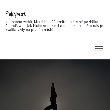
Skip
to
Pokymax
content
Je mnoho webů, které lákají čtenáře na laciné pozlátko.
Ale náš web tak hluboko neklesl a ani neklesne. Pro nás je
kvalita vždy na prvním místě.
Menu